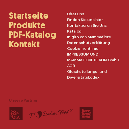
Main
Startseite
Useful
Über uns
Finden Sie uns hier
Navigation
Links
Produkte
Kontaktieren Sie Uns
Katalog
PDF-Katalog
In giro con Mammafiore
Kontakt
Datenschutzerklärung
Cookie-richtlinie
IMPRESSUM UND
MAMMAFIORE BERLIN GmbH
AGB
Gleichstellungs- und
Diversitätskodex
Unsere Partner