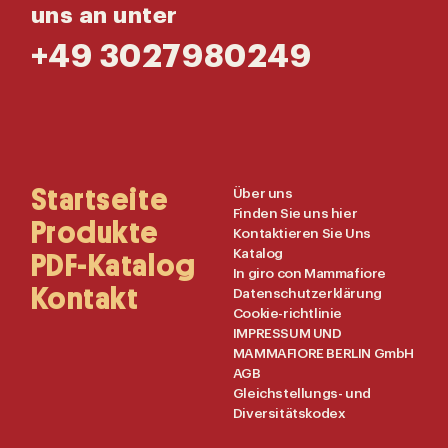
uns an unter
+49 3027980249
Main
Startseite
Useful
Über uns
Finden Sie uns hier
Navigation
Links
Produkte
Kontaktieren Sie Uns
Katalog
PDF-Katalog
In giro con Mammafiore
Kontakt
Datenschutzerklärung
Cookie-richtlinie
IMPRESSUM UND
MAMMAFIORE BERLIN GmbH
AGB
Gleichstellungs- und
Diversitätskodex