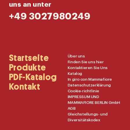
uns an unter
+49 3027980249
Main
Startseite
Useful
Über uns
Finden Sie uns hier
Navigation
Links
Produkte
Kontaktieren Sie Uns
Katalog
PDF-Katalog
In giro con Mammafiore
Kontakt
Datenschutzerklärung
Cookie-richtlinie
IMPRESSUM UND
MAMMAFIORE BERLIN GmbH
AGB
Gleichstellungs- und
Diversitätskodex