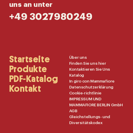
uns an unter
+49 3027980249
Main
Startseite
Useful
Über uns
Finden Sie uns hier
Navigation
Links
Produkte
Kontaktieren Sie Uns
Katalog
PDF-Katalog
In giro con Mammafiore
Kontakt
Datenschutzerklärung
Cookie-richtlinie
IMPRESSUM UND
MAMMAFIORE BERLIN GmbH
AGB
Gleichstellungs- und
Diversitätskodex