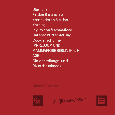
Useful
Über uns
Finden Sie uns hier
Links
Kontaktieren Sie Uns
Katalog
In giro con Mammafiore
Datenschutzerklärung
Cookie-richtlinie
IMPRESSUM UND
MAMMAFIORE BERLIN GmbH
AGB
Gleichstellungs- und
Diversitätskodex
Unsere Partner